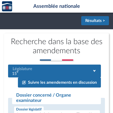
Accèder
Aller au contenu
Aller en bas de la page
Assemblée nationale
à la
page
d'accueil
Résultats >
Recherche dans la base des
amendements
Législature
e
15
Suivre les amendements en discussion
Dossier concerné / Organe
examinateur
Dossier législatif