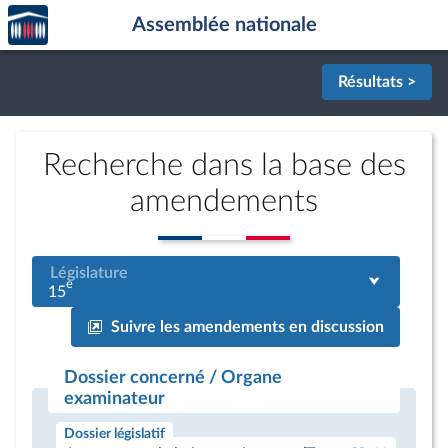
Accèder
Aller au contenu
Aller en bas de la page
Assemblée nationale
à la
page
d'accueil
Résultats >
Recherche dans la base des
amendements
Législature
e
15
Suivre les amendements en discussion
Dossier concerné / Organe
examinateur
Dossier législatif