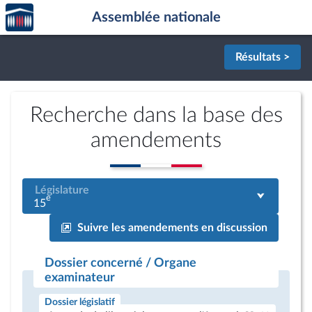
Accèder
Aller au contenu
Aller en bas de la page
Assemblée nationale
à la
page
d'accueil
Résultats >
Recherche dans la base des
amendements
Législature
e
15
Suivre les amendements en discussion
Dossier concerné / Organe
examinateur
Dossier législatif