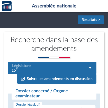
Accèder
Aller au contenu
Aller en bas de la page
Assemblée nationale
à la
page
d'accueil
Résultats >
Recherche dans la base des
amendements
Législature
e
15
Suivre les amendements en discussion
Dossier concerné / Organe
examinateur
Dossier législatif