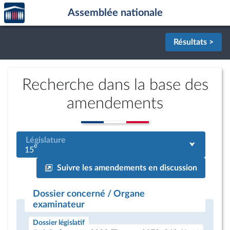
Accèder
Aller au contenu
Aller en bas de la page
Assemblée nationale
à la
page
d'accueil
Résultats >
Recherche dans la base des
amendements
Législature
e
15
Suivre les amendements en discussion
Dossier concerné / Organe
examinateur
Dossier législatif