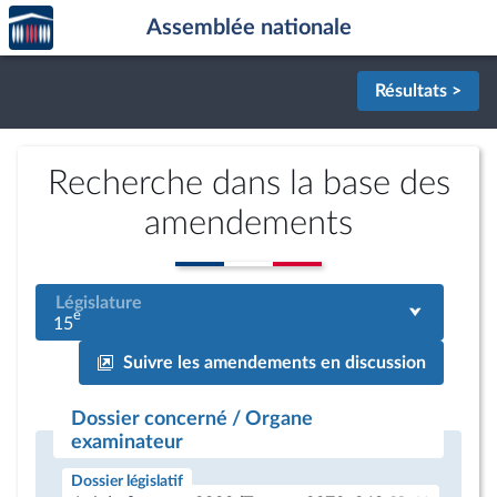
Accèder
Aller au contenu
Aller en bas de la page
Assemblée nationale
à la
page
d'accueil
Résultats >
Recherche dans la base des
amendements
Législature
e
15
Suivre les amendements en discussion
Dossier concerné / Organe
examinateur
Dossier législatif