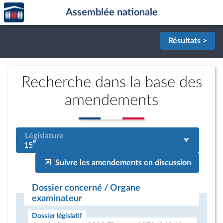
Accèder
Aller au contenu
Aller en bas de la page
Assemblée nationale
à la
page
d'accueil
Résultats >
Recherche dans la base des
amendements
Législature
e
15
Suivre les amendements en discussion
Dossier concerné / Organe
examinateur
Dossier législatif