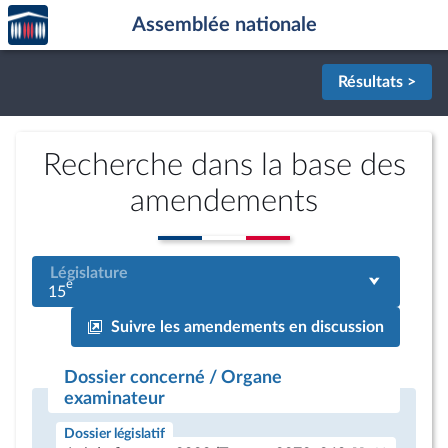
Accèder
Aller au contenu
Aller en bas de la page
Assemblée nationale
à la
page
d'accueil
Résultats >
Recherche dans la base des
amendements
Législature
e
15
Suivre les amendements en discussion
Dossier concerné / Organe
examinateur
Dossier législatif