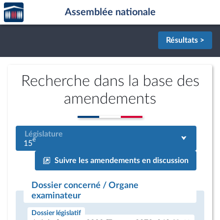
Accèder
Aller au contenu
Aller en bas de la page
Assemblée nationale
à la
page
d'accueil
Résultats >
Recherche dans la base des
amendements
Législature
e
15
Suivre les amendements en discussion
Dossier concerné / Organe
examinateur
Dossier législatif