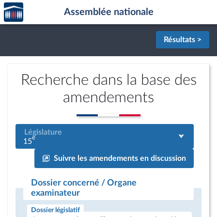
Accèder
Aller au contenu
Aller en bas de la page
Assemblée nationale
à la
page
d'accueil
Résultats >
Recherche dans la base des
amendements
Législature
e
15
Suivre les amendements en discussion
Dossier concerné / Organe
examinateur
Dossier législatif