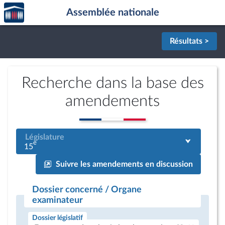
Accèder
Aller au contenu
Aller en bas de la page
Assemblée nationale
à la
page
d'accueil
Résultats >
Recherche dans la base des
amendements
Législature
e
15
Suivre les amendements en discussion
Dossier concerné / Organe
examinateur
Dossier législatif