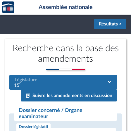
Accèder
Aller au contenu
Aller en bas de la page
Assemblée nationale
à la
page
d'accueil
Résultats >
Recherche dans la base des
amendements
Législature
e
15
Suivre les amendements en discussion
Dossier concerné / Organe
examinateur
Dossier législatif