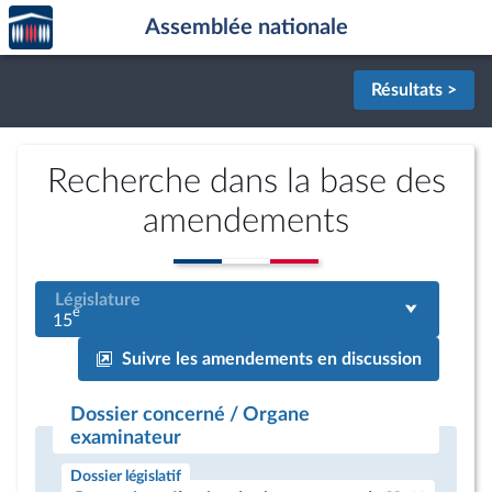
Accèder
Aller au contenu
Aller en bas de la page
Assemblée nationale
à la
page
d'accueil
Résultats >
Recherche dans la base des
amendements
Législature
e
15
Suivre les amendements en discussion
Dossier concerné / Organe
examinateur
Dossier législatif