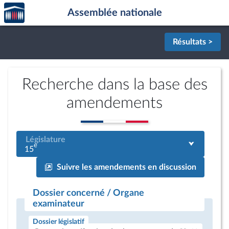
Accèder
Aller au contenu
Aller en bas de la page
Assemblée nationale
à la
page
d'accueil
Résultats >
Recherche dans la base des
amendements
Législature
e
15
Suivre les amendements en discussion
Dossier concerné / Organe
examinateur
Dossier législatif