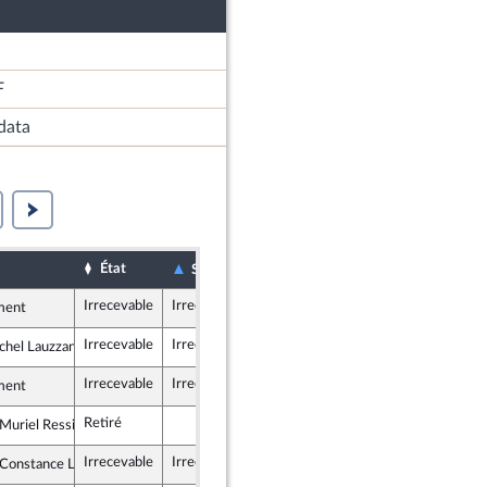
F
data
État
Date d'examen
Examiné par
Sort
Irrecevable
Irrecevable
ment
Irrecevable
Irrecevable
chel Lauzzana
blique en Marche
Irrecevable
Irrecevable
ment
Retiré
uriel Ressiguier
ce insoumise
Irrecevable
Irrecevable
onstance Le Grip
ublicains