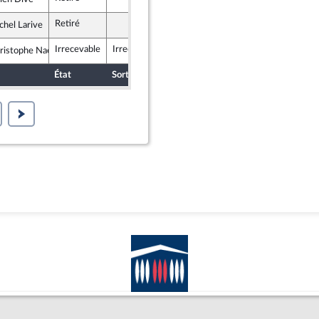
ublicains
Retiré
chel Larive
ce insoumise
Irrecevable
Irrecevable
ristophe Naegelen
Indépendants
État
Sort
Date d'examen
Examiné par