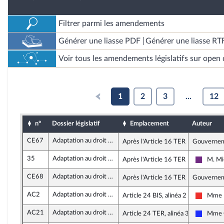
Filtrer parmi les amendements
Générer une liasse PDF
Générer une liasse RT
Voir tous les amendements législatifs sur open 
1
2
3
...
12
n°
Dossier législatif
Emplacement
Auteur
CE67
Adaptation au droit de l’UE en matière économique et financière
Après l'Article 16 TER
Gouverne
35
Adaptation au droit de l’UE en matière économique et financière
Après l'Article 16 TER
M. Mi
La Répu
CE68
Adaptation au droit de l’UE en matière économique et financière
Après l'Article 16 TER
Gouverne
AC2
Adaptation au droit de l’UE en matière économique et financière
Article 24 BIS, alinéa 2
Mme M
La Fran
AC21
Adaptation au droit de l’UE en matière économique et financière
Article 24 TER, alinéa 3
Mme C
Les Rép