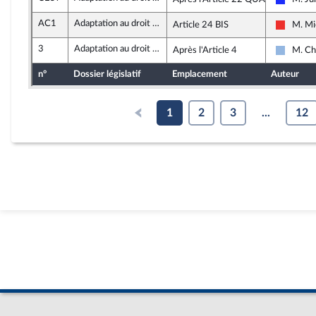
Les Rép
AC1
Adaptation au droit de l’UE en matière économique et financière
Article 24 BIS
M. Mi
La Fran
3
Adaptation au droit de l’UE en matière économique et financière
Après l'Article 4
M. Ch
UDI et 
n°
Dossier législatif
Emplacement
Auteur
1
2
3
...
12