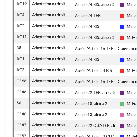
AC19
Adaptation au droit de l’UE en matière économique et financière
Article 24 BIS, alinéa 3
Mme 
La Répu
AC4
Adaptation au droit de l’UE en matière économique et financière
Article 24 TER
Mme M
La Fran
AC2
Adaptation au droit de l’UE en matière économique et financière
Article 24 BIS
Mme V
Les Rép
AC11
Adaptation au droit de l’UE en matière économique et financière
Article 24 BIS, alinéa 3
M. Mi
La Fran
38
Adaptation au droit de l’UE en matière économique et financière
Après l'Article 16 TER
Gouverne
AC1
Adaptation au droit de l’UE en matière économique et financière
Article 24 BIS
Mme 
Les Rép
AC3
Adaptation au droit de l’UE en matière économique et financière
Après l'Article 24 BIS
M. Mi
La Fran
CE66
Adaptation au droit de l’UE en matière économique et financière
Après l'Article 16 TER
Gouverne
CE46
Adaptation au droit de l’UE en matière économique et financière
Article 22 TER, alinéa 5
Mme V
La Répu
56
Adaptation au droit de l’UE en matière économique et financière
Article 18, alinéa 2
M. Fr
Libertés
CE40
Adaptation au droit de l’UE en matière économique et financière
Article 13, alinéa 2
Mme M
Sociali
CE47
Adaptation au droit de l’UE en matière économique et financière
Article 22 QUATER, alinéa 3
Mme V
La Répu
CE57
Adaptation au droit de l’UE en matière économique et financière
Après l'Article 22 QUATER
M. Ju