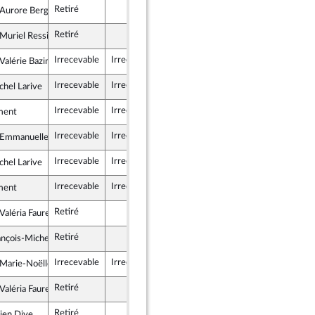
Retiré
Aurore Bergé
blique en Marche
Retiré
uriel Ressiguier
ce insoumise
Irrecevable
Irrecevable
alérie Bazin-Malgras
ublicains
Irrecevable
Irrecevable
chel Larive
ce insoumise
Irrecevable
Irrecevable
ment
Irrecevable
Irrecevable
Emmanuelle Anthoine
ublicains
Irrecevable
Irrecevable
chel Larive
ce insoumise
Irrecevable
Irrecevable
ment
Retiré
aléria Faure-Muntian
blique en Marche
Retiré
ançois-Michel Lambert
 et Territoires
Irrecevable
Irrecevable
arie-Noëlle Battistel
stes et apparentés
Retiré
aléria Faure-Muntian
blique en Marche
Retiré
lien Dive