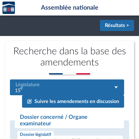
Accèder
Aller au contenu
Aller en bas de la page
Assemblée nationale
à la
page
d'accueil
Résultats >
Recherche dans la base des
amendements
Législature
e
15
Suivre les amendements en discussion
Dossier concerné / Organe
examinateur
Dossier législatif