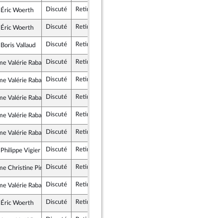
Discuté
Retiré
19 mars 2020
Commission des finances, de l
 Éric Woerth
Républicains
Discuté
Retiré
19 mars 2020
Commission des finances, de l
 Éric Woerth
Républicains
Discuté
Retiré
19 mars 2020
Commission des finances, de l
Boris Vallaud
alistes et apparentés
Discuté
Retiré
19 mars 2020
Assemblée nati
e Valérie Rabault
alistes et apparentés
Discuté
Retiré
19 mars 2020
Commission des finances, de l
e Valérie Rabault
alistes et apparentés
Discuté
Retiré
19 mars 2020
Assemblée nati
e Valérie Rabault
alistes et apparentés
Discuté
Retiré
19 mars 2020
Commission des finances, de l
e Valérie Rabault
alistes et apparentés
Discuté
Retiré
19 mars 2020
Assemblée nati
e Valérie Rabault
alistes et apparentés
Discuté
Retiré
19 mars 2020
Commission des finances, de l
Philippe Vigier
tés et Territoires
Discuté
Retiré
19 mars 2020
Commission des finances, de l
e Christine Pirès Beaune
alistes et apparentés
Discuté
Retiré
19 mars 2020
Assemblée nati
e Valérie Rabault
alistes et apparentés
Discuté
Retiré
19 mars 2020
Commission des finances, de l
 Éric Woerth
Républicains