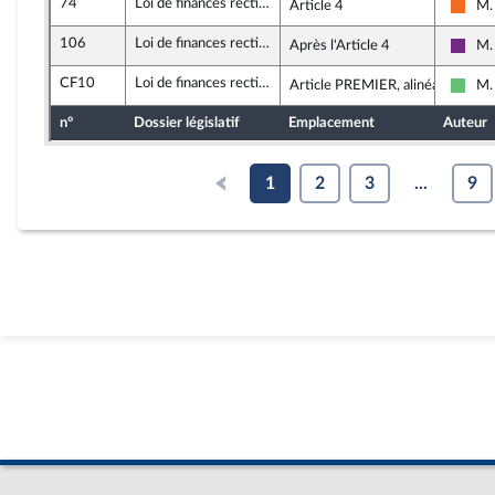
74
Loi de finances rectificative 2020
Article 4
M.
Mouv
106
Loi de finances rectificative 2020
Après l'Article 4
M.
La R
CF10
Loi de finances rectificative 2020
Article PREMIER, alinéa 7
M.
Liber
n°
Dossier législatif
Emplacement
Auteur
1
2
3
...
9