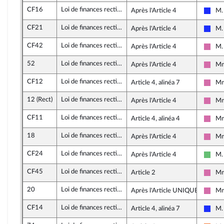
CF16
Loi de finances rectificative 2020
Après l'Article 4
M.
Les 
CF21
Loi de finances rectificative 2020
Après l'Article 4
M.
Les 
CF42
Loi de finances rectificative 2020
Après l'Article 4
M. 
Soci
52
Loi de finances rectificative 2020
Après l'Article 4
Mm
Soci
CF12
Loi de finances rectificative 2020
Article 4, alinéa 7
Mm
Soci
12 (Rect)
Loi de finances rectificative 2020
Après l'Article 4
Mm
Soci
CF11
Loi de finances rectificative 2020
Article 4, alinéa 4
Mm
Soci
18
Loi de finances rectificative 2020
Après l'Article 4
Mm
Soci
CF24
Loi de finances rectificative 2020
Après l'Article 4
M. 
Liber
CF45
Loi de finances rectificative 2020
Article 2
Mm
Soci
20
Loi de finances rectificative 2020
Après l'Article UNIQUE
Mm
Soci
CF14
Loi de finances rectificative 2020
Article 4, alinéa 7
M.
Les 