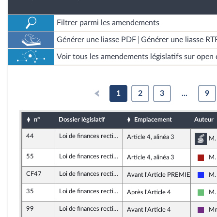
Filtrer parmi les amendements
Générer une liasse PDF
Générer une liasse RT
Voir tous les amendements législatifs sur open 
1
2
3
...
9
n°
Dossier législatif
Emplacement
Auteur
44
Loi de finances rectificative 2020
Article 4, alinéa 3
Com
M.
55
Loi de finances rectificative 2020
Article 4, alinéa 3
M.
Gauc
CF47
Loi de finances rectificative 2020
Avant l'Article PREMIER
M.
Les 
35
Loi de finances rectificative 2020
Après l'Article 4
M.
Liber
99
Loi de finances rectificative 2020
Avant l'Article 4
Mm
La R