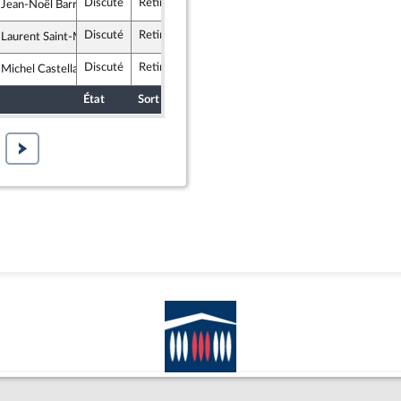
Discuté
Retiré
19 mars 2020
Assemblée nati
 Jean-Noël Barrot
ement Démocrate et apparentés
Discuté
Retiré
19 mars 2020
Assemblée nati
 Laurent Saint-Martin
épublique en Marche
Discuté
Retiré
19 mars 2020
Commission des finances, de l
 Michel Castellani
tés et Territoires
État
Sort
Date d'examen
Examiné par