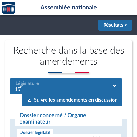
Accèder
Aller au contenu
Aller en bas de la page
Assemblée nationale
à la
page
d'accueil
Résultats >
Recherche dans la base des
amendements
Législature
e
15
Suivre les amendements en discussion
Dossier concerné / Organe
examinateur
Dossier législatif