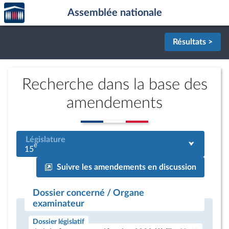
Accèder
Aller au contenu
Aller en bas de la page
Assemblée nationale
à la
page
d'accueil
Résultats >
Recherche dans la base des
amendements
Législature
e
15
Suivre les amendements en discussion
Dossier concerné / Organe
examinateur
Dossier législatif