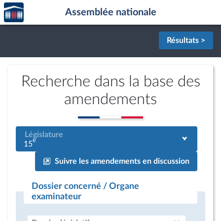
Accèder
Aller au contenu
Aller en bas de la page
Assemblée nationale
à la
page
d'accueil
Résultats >
Recherche dans la base des
amendements
Législature
e
15
Suivre les amendements en discussion
Dossier concerné / Organe
examinateur