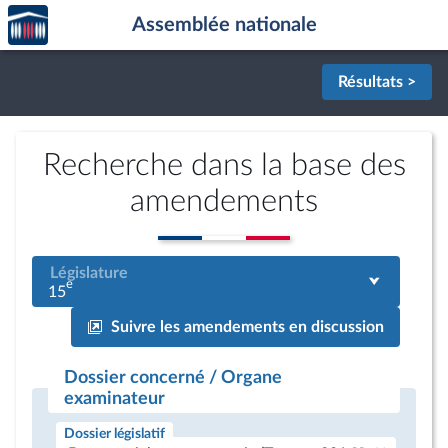
Accèder
Aller au contenu
Aller en bas de la page
Assemblée nationale
à la
page
d'accueil
Résultats >
Recherche dans la base des
amendements
Législature
e
15
Suivre les amendements en discussion
Dossier concerné / Organe
examinateur
Dossier législatif