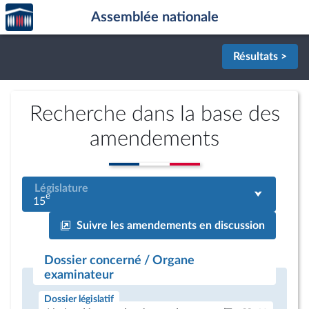
Accèder
Aller au contenu
Aller en bas de la page
Assemblée nationale
à la
page
d'accueil
Résultats >
Recherche dans la base des
amendements
Législature
e
15
Suivre les amendements en discussion
Dossier concerné / Organe
examinateur
Dossier législatif