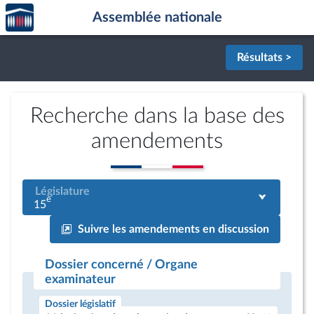
Accèder
Aller au contenu
Aller en bas de la page
Assemblée nationale
à la
page
d'accueil
Résultats >
Recherche dans la base des
amendements
Législature
e
15
Suivre les amendements en discussion
Dossier concerné / Organe
examinateur
Dossier législatif