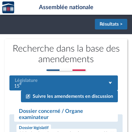
Accèder
Aller au contenu
Aller en bas de la page
Assemblée nationale
à la
page
d'accueil
Résultats >
Recherche dans la base des
amendements
Législature
e
15
Suivre les amendements en discussion
Dossier concerné / Organe
examinateur
Dossier législatif