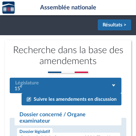
Accèder
Aller au contenu
Aller en bas de la page
Assemblée nationale
à la
page
d'accueil
Résultats >
Recherche dans la base des
amendements
Législature
e
15
Suivre les amendements en discussion
Dossier concerné / Organe
examinateur
Dossier législatif