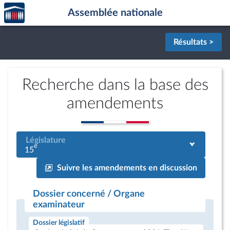
Accèder
Aller au contenu
Aller en bas de la page
Assemblée nationale
à la
page
d'accueil
Résultats >
Recherche dans la base des
amendements
Législature
e
15
Suivre les amendements en discussion
Dossier concerné / Organe
examinateur
Dossier législatif