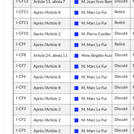
I-CF13
Discuté
Article 15, alinéa 7
M. Jean-Yves Bony
Les Républicains
I-CF12
Retiré
Après l'Article 8
M. Marc Le Fur
Les Républicains
I-CF11
Retiré
Après l'Article 8
M. Marc Le Fur
Les Républicains
I-CF10
Discuté
Après l'Article 2
M. Pierre Cordier
Les Républicains
I-CF9
Retiré
Après l'Article 8
M. Marc Le Fur
Les Républicains
I-CF8
Discuté
Article 24, alinéa 11
Mme Brigitte Kuster
Les Républicains
I-CF7
Discuté
Après l'Article 8
M. Marc Le Fur
Les Républicains
I-CF6
Discuté
Après l'Article 8
M. Marc Le Fur
Les Républicains
I-CF5
Discuté
Après l'Article 8
M. Marc Le Fur
Les Républicains
I-CF4
Discuté
Après l'Article 2
M. Marc Le Fur
Les Républicains
I-CF3
Discuté
Après l'Article 2
M. Marc Le Fur
Les Républicains
I-CF2
Discuté
Après l'Article 2
M. Marc Le Fur
Les Républicains
I-CF1
Discuté
Après l'Article 2
M. Marc Le Fur
Les Républicains