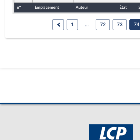
n°
Emplacement
Auteur
État
1
...
72
73
74