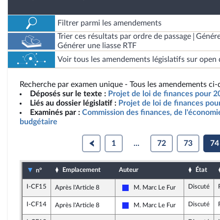
Filtrer parmi les amendements
Trier ces résultats par ordre de passage
Génére
Générer une liasse RTF
Voir tous les amendements législatifs sur open 
Recherche par examen unique - Tous les amendements ci-d
Déposés sur le texte :
Projet de loi de finances pour 
Liés au dossier législatif :
Projet de loi de finances po
Examinés par :
Commission des finances, de l'économie
budgétaire
1
...
72
73
74
Emplacement
Auteur
État
n°
I-CF15
Discuté
Après l'Article 8
M. Marc Le Fur
Les Républicains
I-CF14
Discuté
Après l'Article 8
M. Marc Le Fur
Les Républicains