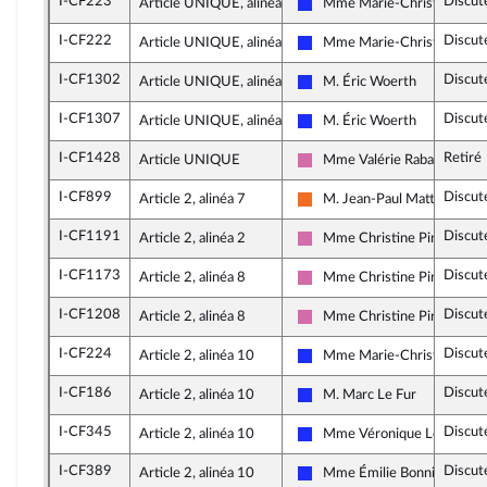
I-CF223
Discut
Article UNIQUE, alinéa 2
Mme Marie-Christine Dall
Les Républicains
I-CF222
Discut
Article UNIQUE, alinéa 2
Mme Marie-Christine Dall
Les Républicains
I-CF1302
Discut
Article UNIQUE, alinéa 2
M. Éric Woerth
Les Républicains
I-CF1307
Discut
Article UNIQUE, alinéa 2
M. Éric Woerth
Les Républicains
I-CF1428
Retiré
Article UNIQUE
Mme Valérie Rabault
Socialistes et apparentés
I-CF899
Discut
Article 2, alinéa 7
M. Jean-Paul Mattei
Mouvement Démocrate (MoD
I-CF1191
Discut
Article 2, alinéa 2
Mme Christine Pirès Beau
Socialistes et apparentés
I-CF1173
Discut
Article 2, alinéa 8
Mme Christine Pirès Beau
Socialistes et apparentés
I-CF1208
Discut
Article 2, alinéa 8
Mme Christine Pirès Beau
Socialistes et apparentés
I-CF224
Discut
Article 2, alinéa 10
Mme Marie-Christine Dall
Les Républicains
I-CF186
Discut
Article 2, alinéa 10
M. Marc Le Fur
Les Républicains
I-CF345
Discut
Article 2, alinéa 10
Mme Véronique Louwagie
Les Républicains
I-CF389
Discut
Article 2, alinéa 10
Mme Émilie Bonnivard
Les Républicains