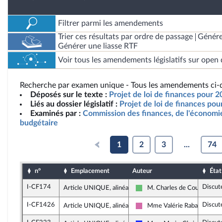
Filtrer parmi les amendements
Trier ces résultats par ordre de passage
Génére
Générer une liasse RTF
Voir tous les amendements législatifs sur open 
Recherche par examen unique - Tous les amendements ci-d
Déposés sur le texte :
Projet de loi de finances pour 
Liés au dossier législatif :
Projet de loi de finances po
Examinés par :
Commission des finances, de l'économie
budgétaire
1
2
3
...
74
n°
Emplacement
Auteur
État
I-CF174
Discut
Article UNIQUE, alinéa 2
M. Charles de Courson
Libertés et Territoires
I-CF1426
Discut
Article UNIQUE, alinéa 2
Mme Valérie Rabault
Socialistes et apparentés