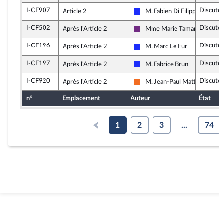
I-CF907
Discut
Article 2
M. Fabien Di Filippo
Les Républicains
I-CF502
Discut
Après l'Article 2
Mme Marie Tamarelle-Ver
La République en Marche
I-CF196
Discut
Après l'Article 2
M. Marc Le Fur
Les Républicains
I-CF197
Discut
Après l'Article 2
M. Fabrice Brun
Les Républicains
I-CF920
Discut
Après l'Article 2
M. Jean-Paul Mattei
Mouvement Démocrate (MoD
n°
Emplacement
Auteur
État
1
2
3
...
74