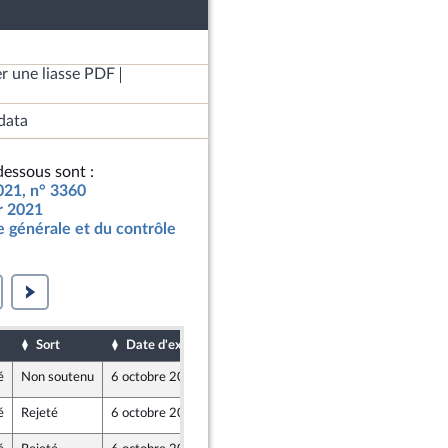
r une liasse PDF
data
essous sont :
2021, n° 3360
ur 2021
 générale et du contrôle
Sort
Date d'examen
Date de dépôt
é
Non soutenu
6 octobre 2020
29 septembre 2020
é
Rejeté
6 octobre 2020
2 octobre 2020