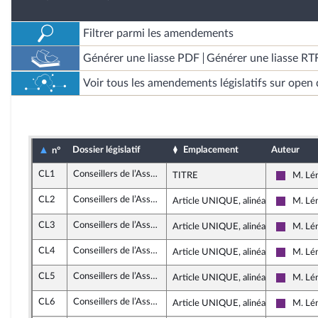
Filtrer parmi les amendements
Générer une liasse PDF
Générer une liasse RT
Voir tous les amendements législatifs sur open 
Dossier législatif
Emplacement
Auteur
n°
CL1
Conseillers de l’Assemblée de Guyane
TITRE
M. Lé
La Répu
CL2
Conseillers de l’Assemblée de Guyane
Article UNIQUE, alinéa 6
M. Lé
La Répu
CL3
Conseillers de l’Assemblée de Guyane
Article UNIQUE, alinéa 6
M. Lé
La Répu
CL4
Conseillers de l’Assemblée de Guyane
Article UNIQUE, alinéa 7
M. Lé
La Répu
CL5
Conseillers de l’Assemblée de Guyane
Article UNIQUE, alinéa 7
M. Lé
La Répu
CL6
Conseillers de l’Assemblée de Guyane
Article UNIQUE, alinéa 7
M. Lé
La Répu