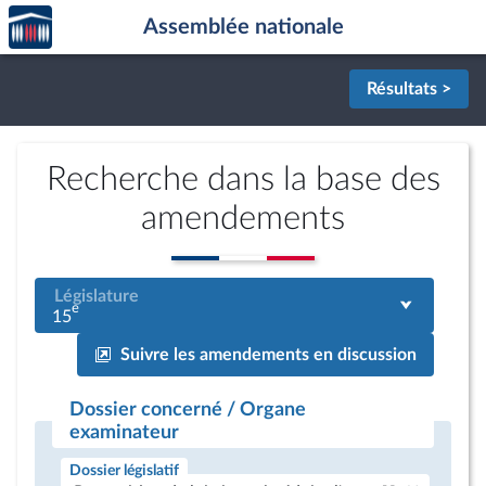
Accèder
Aller au contenu
Aller en bas de la page
Assemblée nationale
à la
page
d'accueil
Résultats >
Recherche dans la base des
amendements
Législature
e
15
Suivre les amendements en discussion
Dossier concerné / Organe
examinateur
Dossier législatif