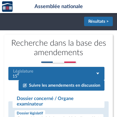
Accèder
Aller au contenu
Aller en bas de la page
Assemblée nationale
à la
page
d'accueil
Résultats >
Recherche dans la base des
amendements
Législature
e
15
Suivre les amendements en discussion
Dossier concerné / Organe
examinateur
Dossier législatif