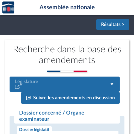
Accèder
Aller au contenu
Aller en bas de la page
Assemblée nationale
à la
page
d'accueil
Résultats >
Recherche dans la base des
amendements
Législature
e
15
Suivre les amendements en discussion
Dossier concerné / Organe
examinateur
Dossier législatif