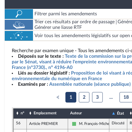
Filtrer parmi les amendements
Trier ces résultats par ordre de passage
Génére
Générer une liasse RTF
Voir tous les amendements législatifs sur open 
Recherche par examen unique - Tous les amendements ci-d
Déposés sur le texte :
Texte de la commission sur la pr
par le Sénat, visant à réduire l'empreinte environnemen
France (n°3730)., n° 4196-A0
Liés au dossier législatif :
Proposition de loi visant à ré
environnementale du numérique en France
Examinés par :
Assemblée nationale (séance publique)
1
2
3
...
18
n°
Emplacement
Auteur
État
56
Discuté
R
Article PREMIER
M. François-Michel Lambert
Libertés et Territoires