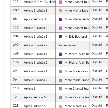
111
Discuté
R
Article PREMIER, alinéa 1
Mme Chantal Jourdan
Socialistes et apparentés
289
Discuté
R
Article 3, alinéa 3
Mme Maina Sage
Agir ensemble
88
Discuté
R
Après l'Article 3
Mme Véronique Riotton
La République en Marche
112
Discuté
R
Article 3, alinéa 3
Mme Chantal Jourdan
Socialistes et apparentés
204
Discuté
A
Article 3, alinéa 1
M. Éric Bothorel
La République en Marche
297
Discuté
A
Article 3, alinéa 2
Gouvernement
168
Discuté
R
Article 3, alinéa 1
M. Pierre-Alain Raphan
La République en Marche
174
Discuté
T
Article 3, alinéa 2
M. Pierre-Alain Raphan
La République en Marche
29
Discuté
N
Article 2, alinéa 1
Mme Marie-France Lorho
Non inscrit
36
Discuté
T
Article 3, alinéa 2
Mme Marie-France Lorho
Non inscrit
113
Discuté
R
Article 5
Mme Chantal Jourdan
Socialistes et apparentés
12
Discuté
R
Après l'Article 5
Mme Paula Forteza
Non inscrit
228
Discuté
R
Après l'Article 5
Mme Aina Kuric
Agir ensemble