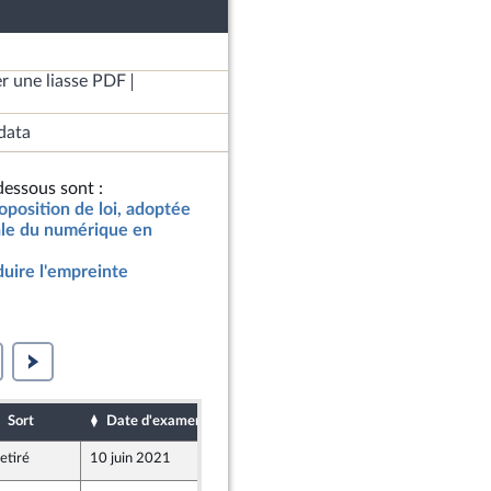
r une liasse PDF
data
essous sont :
oposition de loi, adoptée
tale du numérique en
duire l'empreinte
Sort
Date d'examen
Date de dépôt
etiré
10 juin 2021
3 juin 2021