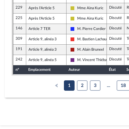
229
Discuté
R
Après l'Article 5
Mme Aina Kuric
Agir ensemble
225
Discuté
R
Après l'Article 5
Mme Aina Kuric
Agir ensemble
146
Discuté
N
Article 7 TER
M. Pierre Cordier
Les Républicains
309
Discuté
T
Article 9, alinéa 3
M. Bastien Lachaud
La France insoumise
191
Discuté
T
Article 9, alinéa 3
M. Alain Bruneel
Gauche démocrate et républicain
242
Discuté
T
Article 9, alinéa 5
M. Vincent Thiébaut
La République en Marche
n°
Emplacement
Auteur
État
S
1
2
3
...
18