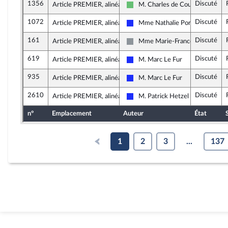
1356
Discuté
Article PREMIER, alinéa 1
M. Charles de Courson
Libertés et Territoires
1072
Discuté
Article PREMIER, alinéa 1
Mme Nathalie Porte
Les Républicains
161
Discuté
Article PREMIER, alinéa 1
Mme Marie-France Lorho
Non inscrit
619
Discuté
Article PREMIER, alinéa 1
M. Marc Le Fur
Les Républicains
935
Discuté
Article PREMIER, alinéa 1
M. Marc Le Fur
Les Républicains
2610
Discuté
Article PREMIER, alinéa 1
M. Patrick Hetzel
Les Républicains
n°
Emplacement
Auteur
État
1
2
3
...
137