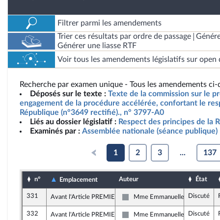
Filtrer parmi les amendements
Trier ces résultats par ordre de passage
Génére
Générer une liasse RTF
Voir tous les amendements législatifs sur open 
Recherche par examen unique - Tous les amendements ci-d
Déposés sur le texte :
Texte de la commission sur le pro
engagement de la procédure accélérée, confortant le resp
République (n°3649 rectifié)., n° 3797-A0
Liés au dossier législatif :
Respect des principes de la 
Examinés par :
Assemblée nationale (séance publique)
1
2
3
...
137
n°
Auteur
État
Emplacement
331
Discuté
Avant l'Article PREMIER
Mme Emmanuelle Ménard
Non inscrit
332
Discuté
Avant l'Article PREMIER
Mme Emmanuelle Ménard
Non inscrit