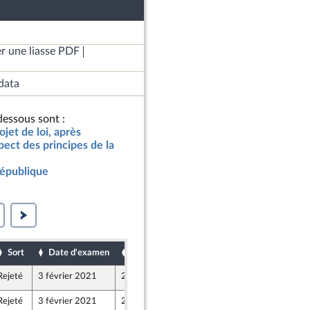
r une liasse PDF
data
essous sont :
jet de loi, après
ect des principes de la
République
Sort
Date d'examen
Date de dépôt
Rejeté
3 février 2021
27 janvier 2021
Rejeté
3 février 2021
27 janvier 2021