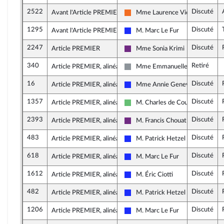
2522
Discuté
Avant l'Article PREMIER
Mme Laurence Vichnievsky
Mouvement Démocrate (MoDem)
1295
Discuté
Avant l'Article PREMIER
M. Marc Le Fur
Les Républicains
2247
Discuté
Article PREMIER
Mme Sonia Krimi
La République en Marche
340
Retiré
Article PREMIER, alinéa 1
Mme Emmanuelle Ménard
Non inscrit
16
Discuté
Article PREMIER, alinéa 1
Mme Annie Genevard
Les Républicains
1357
Discuté
Article PREMIER, alinéa 1
M. Charles de Courson
Libertés et Territoires
2393
Discuté
Article PREMIER, alinéa 1
M. Francis Chouat
La République en Marche
483
Discuté
Article PREMIER, alinéa 1
M. Patrick Hetzel
Les Républicains
618
Discuté
Article PREMIER, alinéa 1
M. Marc Le Fur
Les Républicains
1612
Discuté
Article PREMIER, alinéa 1
M. Éric Ciotti
Les Républicains
482
Discuté
Article PREMIER, alinéa 1
M. Patrick Hetzel
Les Républicains
1206
Discuté
Article PREMIER, alinéa 1
M. Marc Le Fur
Les Républicains