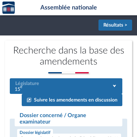
Accèder
Aller au contenu
Aller en bas de la page
Assemblée nationale
à la
page
d'accueil
Résultats >
Recherche dans la base des
amendements
Législature
e
15
Suivre les amendements en discussion
Dossier concerné / Organe
examinateur
Dossier législatif