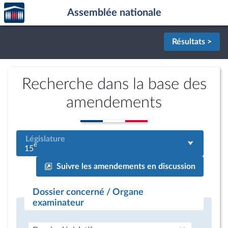
Accèder
Aller au contenu
Aller en bas de la page
Assemblée nationale
à la
page
d'accueil
Résultats >
Recherche dans la base des
amendements
Législature
e
15
Suivre les amendements en discussion
Dossier concerné / Organe
examinateur