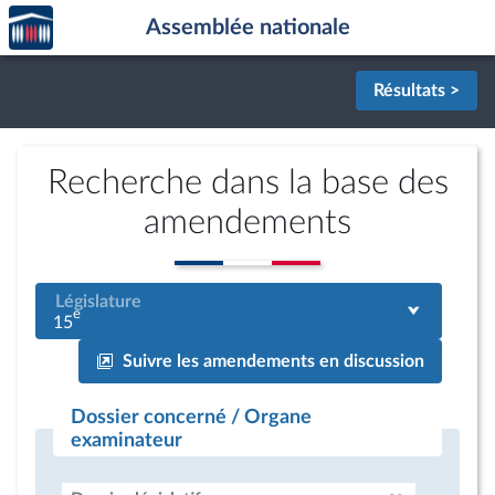
Accèder
Aller au contenu
Aller en bas de la page
Assemblée nationale
à la
page
d'accueil
Résultats >
Recherche dans la base des
amendements
Législature
e
15
Suivre les amendements en discussion
Dossier concerné / Organe
examinateur