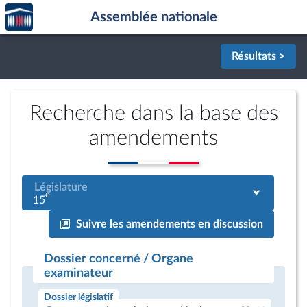
Accèder
Aller au contenu
Aller en bas de la page
Assemblée nationale
à la
page
d'accueil
Résultats >
Recherche dans la base des
amendements
Législature
e
15
Suivre les amendements en discussion
Dossier concerné / Organe
examinateur
Dossier législatif