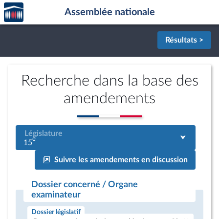
Accèder
Aller au contenu
Aller en bas de la page
Assemblée nationale
à la
page
d'accueil
Résultats >
Recherche dans la base des
amendements
Législature
e
15
Suivre les amendements en discussion
Dossier concerné / Organe
examinateur
Dossier législatif