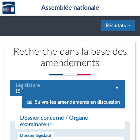
Accèder
Aller au contenu
Aller en bas de la page
Assemblée nationale
à la
page
d'accueil
Résultats >
Recherche dans la base des
amendements
Législature
e
15
Suivre les amendements en discussion
Dossier concerné / Organe
examinateur
Dossier législatif