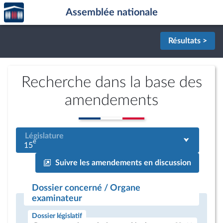
Accèder
Aller au contenu
Aller en bas de la page
Assemblée nationale
à la
page
d'accueil
Résultats >
Recherche dans la base des
amendements
Législature
e
15
Suivre les amendements en discussion
Dossier concerné / Organe
examinateur
Dossier législatif