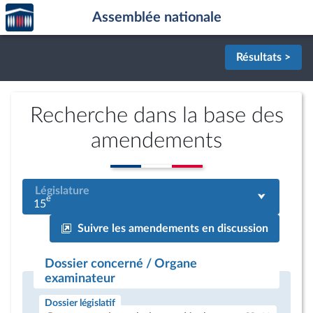
Accèder
Aller au contenu
Aller en bas de la page
Assemblée nationale
à la
page
d'accueil
Résultats >
Recherche dans la base des
amendements
Législature
e
15
Suivre les amendements en discussion
Dossier concerné / Organe
examinateur
Dossier législatif