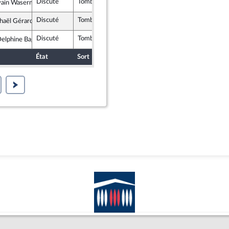
Discuté
Tombé
19 février 2021
vain Waserman
nt Démocrate (MoDem) et Démocrates apparentés
Discuté
Tombé
19 février 2021
haël Gérard
lique en Marche
Discuté
Tombé
19 février 2021
lphine Bagarry
rit
État
Sort
Date d'examen
Examiné par