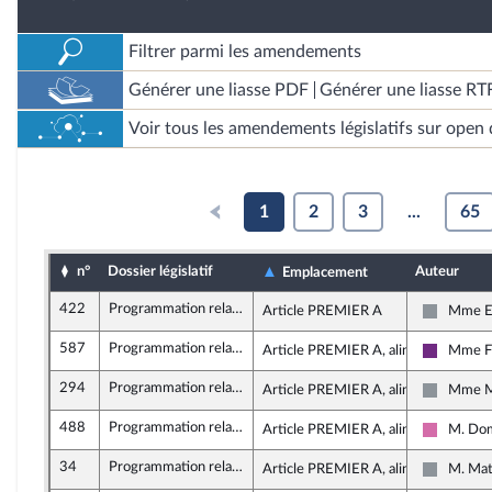
Filtrer parmi les amendements
Générer une liasse PDF
Générer une liasse RT
Voir tous les amendements législatifs sur open 
1
2
3
...
65
n°
Dossier législatif
Auteur
Emplacement
422
Programmation relative au développement solidaire et à la lutte contre les inégalités mondiales
Article PREMIER A
Mme E
Non insc
587
Programmation relative au développement solidaire et à la lutte contre les inégalités mondiales
Article PREMIER A, alinéa 1
Mme Fl
La Répub
294
Programmation relative au développement solidaire et à la lutte contre les inégalités mondiales
Article PREMIER A, alinéa 1
Mme Ma
Non insc
488
Programmation relative au développement solidaire et à la lutte contre les inégalités mondiales
Article PREMIER A, alinéa 1
M. Dom
Socialis
34
Programmation relative au développement solidaire et à la lutte contre les inégalités mondiales
Article PREMIER A, alinéa 1
M. Mat
Non insc