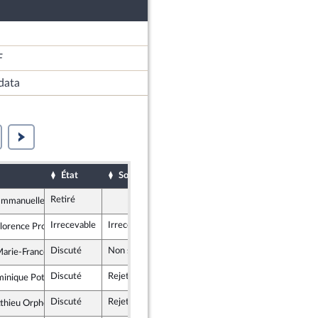
F
data
État
Sort
Date d'examen
Examiné par
Retiré
mmanuelle Ménard
rit
Irrecevable
Irrecevable
orence Provendier
lique en Marche
Discuté
Non soutenu
17 février 2021
rie-France Lorho
rit
Discuté
Rejeté
17 février 2021
inique Potier
tes et apparentés
Discuté
Rejeté
17 février 2021
thieu Orphelin
rit