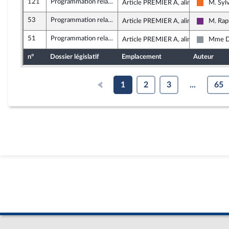
121
Programmation relative au développement solidaire et à la lutte contre les inégalités mondiales
Article PREMIER A, alinéa 1
M. Syl
Mouveme
53
Programmation relative au développement solidaire et à la lutte contre les inégalités mondiales
Article PREMIER A, alinéa 1
M. Rap
La Répub
51
Programmation relative au développement solidaire et à la lutte contre les inégalités mondiales
Article PREMIER A, alinéa 1
Mme De
Non insc
n°
Dossier législatif
Emplacement
Auteur
1
2
3
...
65