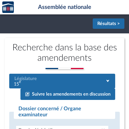
Accèder
Aller au contenu
Aller en bas de la page
Assemblée nationale
à la
page
d'accueil
Résultats >
Recherche dans la base des
amendements
Législature
e
15
Suivre les amendements en discussion
Dossier concerné / Organe
examinateur