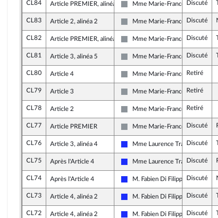
CL84
Discuté
Article PREMIER, alinéa 2
Mme Marie-France Lorho
Non inscrit
CL83
Discuté
Article 2, alinéa 2
Mme Marie-France Lorho
Non inscrit
CL82
Discuté
Article PREMIER, alinéa 2
Mme Marie-France Lorho
Non inscrit
CL81
Discuté
Article 3, alinéa 5
Mme Marie-France Lorho
Non inscrit
CL80
Retiré
Article 4
Mme Marie-France Lorho
Non inscrit
CL79
Retiré
Article 3
Mme Marie-France Lorho
Non inscrit
CL78
Retiré
Article 2
Mme Marie-France Lorho
Non inscrit
CL77
Discuté
Article PREMIER
Mme Marie-France Lorho
Non inscrit
CL76
Discuté
Article 3, alinéa 4
Mme Laurence Trastour-Isnart
Les Républicains
CL75
Discuté
Après l'Article 4
Mme Laurence Trastour-Isnart
Les Républicains
CL74
Discuté
Après l'Article 4
M. Fabien Di Filippo
Les Républicains
CL73
Discuté
Article 4, alinéa 2
M. Fabien Di Filippo
Les Républicains
CL72
Discuté
Article 4, alinéa 2
M. Fabien Di Filippo
Les Républicains