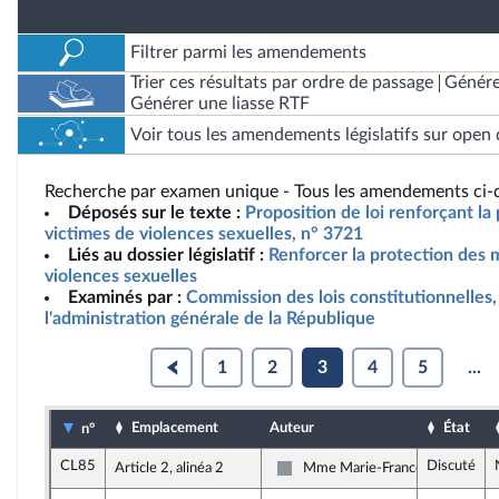
Filtrer parmi les amendements
Trier ces résultats par ordre de passage
Génére
Générer une liasse RTF
Voir tous les amendements législatifs sur open 
Recherche par examen unique - Tous les amendements ci-d
Déposés sur le texte :
Proposition de loi renforçant la
victimes de violences sexuelles, n° 3721
Liés au dossier législatif :
Renforcer la protection des 
violences sexuelles
Examinés par :
Commission des lois constitutionnelles, 
l'administration générale de la République
1
2
3
4
5
...
Emplacement
Auteur
État
n°
CL85
Discuté
Article 2, alinéa 2
Mme Marie-France Lorho
Non inscrit