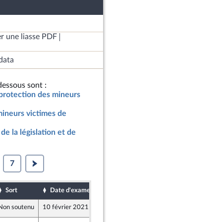
r une liasse PDF
data
essous sont :
 protection des mineurs
mineurs victimes de
de la législation et de
7
Sort
Date d'examen
Date de dépôt
Non soutenu
10 février 2021
6 février 2021