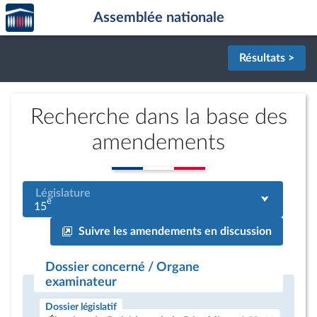
Accèder
Aller au contenu
Aller en bas de la page
Assemblée nationale
à la
page
d'accueil
Résultats >
Recherche dans la base des
amendements
Législature
e
15
Suivre les amendements en discussion
Dossier concerné / Organe
examinateur
Dossier législatif