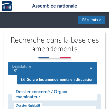
Accèder
Aller au contenu
Aller en bas de la page
Assemblée nationale
à la
page
d'accueil
Résultats >
Recherche dans la base des
amendements
Législature
e
15
Suivre les amendements en discussion
Dossier concerné / Organe
examinateur
Dossier législatif