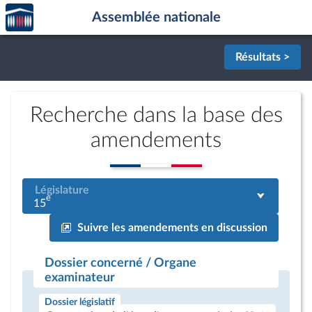
Accèder
Aller au contenu
Aller en bas de la page
Assemblée nationale
à la
page
d'accueil
Résultats >
Recherche dans la base des
amendements
Législature
e
15
Suivre les amendements en discussion
Dossier concerné / Organe
examinateur
Dossier législatif