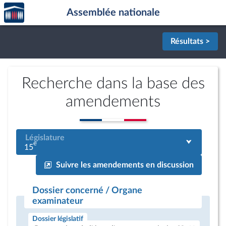
Accèder
Aller au contenu
Aller en bas de la page
Assemblée nationale
à la
page
d'accueil
Résultats >
Recherche dans la base des
amendements
Législature
e
15
Suivre les amendements en discussion
Dossier concerné / Organe
examinateur
Dossier législatif