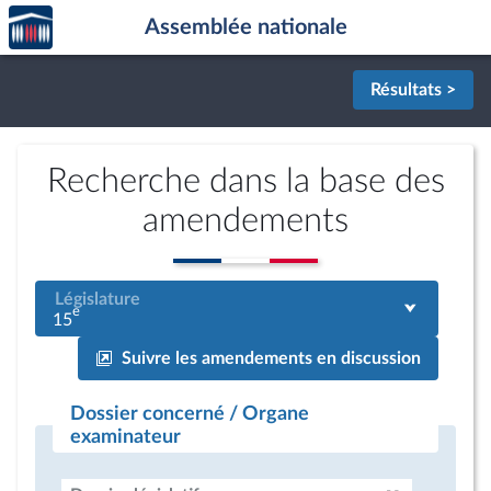
Accèder
Aller au contenu
Aller en bas de la page
Assemblée nationale
à la
page
d'accueil
Résultats >
Recherche dans la base des
amendements
Législature
e
15
Suivre les amendements en discussion
Dossier concerné / Organe
examinateur